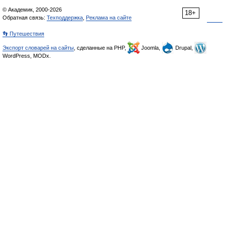
© Академик, 2000-2026
18+
Обратная связь:
Техподдержка
,
Реклама на сайте
👣 Путешествия
Экспорт словарей на сайты
, сделанные на PHP,
Joomla,
Drupal,
WordPress, MODx.