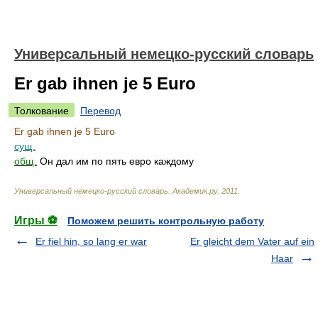
Универсальный немецко-русский словарь
Er gab ihnen je 5 Euro
Толкование
Перевод
Er gab ihnen je 5 Euro
сущ.
общ.
Он дал им по пять евро каждому
Универсальный немецко-русский словарь
.
Академик.ру
.
2011
.
Игры ⚽
Поможем решить контрольную работу
Er fiel hin, so lang er war
Er gleicht dem Vater auf ein
Haar